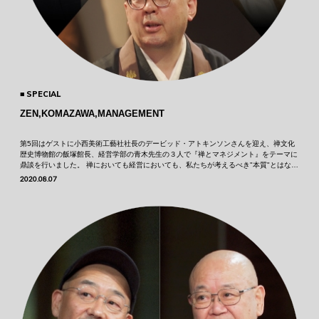
SPECIAL
ZEN,KOMAZAWA,MANAGEMENT
第5回はゲストに小西美術工藝社社長のデービッド・アトキンソンさんを迎え、禅文化
歴史博物館の飯塚館長、経営学部の青木先生の３人で『禅とマネジメント』をテーマに
鼎談を行いました。 禅においても経営においても、私たちが考えるべき"本質"とはなん
なのか。アトキンソンさん視点で伝統文化のあるべき姿についても･･･
2020.08.07