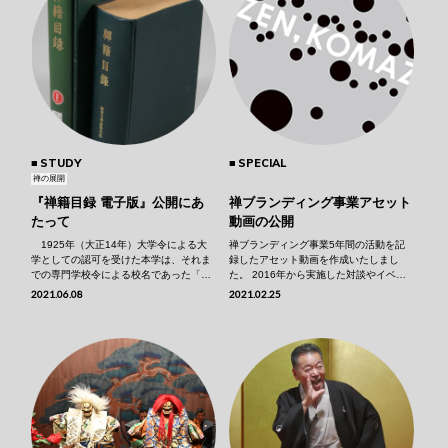
STUDY
SPECIAL
禅の展開
『禅籍目録 電子版』公開にあ
禅ブランディング事業アセット
たって
動画の公開
1925年（大正14年）大学令による大
禅ブランディング事業5年間の活動を記
学としての認可を受けた本学は、それま
録したアセット動画を作成いたしまし
での専門学校令による校名であった「曹
た。 2016年から実施した対談やイベン
洞宗大学」を「駒澤大学」と改め、新た
ト等を振り返りながら、多様な専門領域
2021.06.08
2021.02.25
な一歩を踏み出した。文字通り「大学」
と禅を融合した活動・研究が大学の禅ブ
となった本学にとって急務だったのは、
ランドとしてこれからもつながっていく
1923年（大正12年）9月1日に発生した
ことをコンセプトとした動画です。 #1
関東大震災により甚大な被害を受けた学
日本語ver ･･･
内･･･