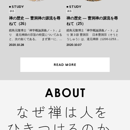
STUDY
STUDY
源流
源流
禅の歴史 ― 曹洞禅の源流を尋
禅の歴史 ― 曹洞禅の源流を尋
ねて（26）
ねて（25）
鏡島元隆博士「禅学概論講義ノ－ト」よ
鏡島元隆博士「禅学概論講義ノ－ト」よ
り 道元禅師の宗旨の特質についてみる
り 第３節 曹洞宗 日本曹洞宗（そうと
と、次の如くである。 まず第一に、道
うしゅう）は、道元禅師（1200-1253）
元禅師の宗旨の特質は中国禅を伝えなが
が初めて曹洞宗を伝えて以来、三派が伝
2020.10.28
2020.10.07
ら、自分の立場を禅宗と称することを徹
えられた。曹洞宗の三派とは、道元派、
底的に退けたことである。禅師は師の如
東明派＊1（とうみょうは）、東陵派＊
浄（にょじょう、1162-1227）を通して
2（とうりょうは）であるが、後の二派
五家の中の一派である曹洞宗（･･･
は法系が絶えて道元･･･
READ MORE