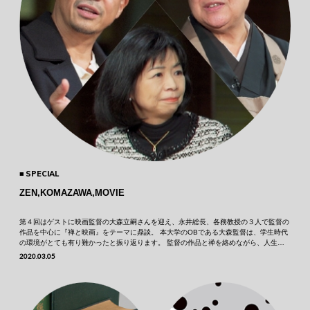
SPECIAL
ZEN,KOMAZAWA,MOVIE
第４回はゲストに映画監督の大森立嗣さんを迎え、永井総長、各務教授の３人で監督の
作品を中心に『禅と映画』をテーマに鼎談。 本大学のOBである大森監督は、学生時代
の環境がとても有り難かったと振り返ります。 監督の作品と禅を絡めながら、人生や
人の死について考えさせられる時間となりました。 ※この対談･･･
2020.03.05