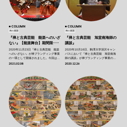
COLUMN
COLUMN
禅の展開
禅の展開
『禅と古典芸能 能楽へのいざ
『禅と古典芸能 旭堂南海師の
ない』【能楽舞台】期間限･･･
講談』
2020年11月23日『禅と古典芸能 能楽
2020年10月16日、駒澤大学深沢キャン
へのいざない』が禅ブランディング事業
パスにおいて『禅と古典芸能 旭堂南海
の一環として開催されました。今回はコ
師の講談』が禅ブランディング事業の一
ロナ禍の状況に鑑み、無観客での収録と
環として開催されました。今回はコロナ
2021.02.08
2020.12.26
なりました。 「翁」の素謡に始まり、仕
禍の状況に鑑み、入場制限での収録とな
舞「高砂」、半能「石橋」、狂言「末広
りました。 その収録の模様を、期間限定
かり」が披露され、華やかな舞台となり
ではありますが公開いたします。 ①『敵
ました。その時の模様を、期間限定（～
は本能寺にあり』 （『･･･
2･･･